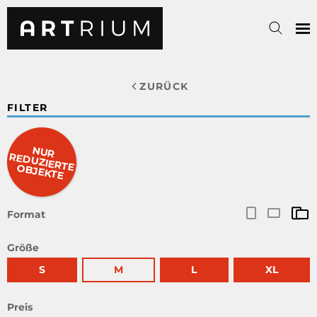
ZURÜCK
FILTER
NUR
RED
UZIERTE O
BJEKTE
Format
Größe
S
M
L
XL
Preis