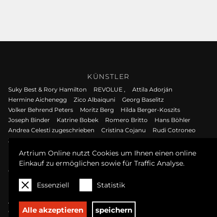
KÜNSTLER
Suky Best & Rory Hamilton
REVOLUE ,
Attila Adorján
Hermine Aichenegg
Zico Albaiquni
Georg Baselitz
Volker Behrend Peters
Moritz Berg
Hilda Berger-Koszits
Joseph Binder
Katrine Bobek
Romero Britto
Hans Böhler
Andrea Celesti zugeschrieben
Cristina Cojanu
Rudi Cotroneo
Jean Pierre Cueto
Herta Czoernig-Gobanz
Anastasiia Danilenko
Maximilian Davis
Olivia Deluz
Jim Dine
Marie Egner
Artrium Online nutzt Cookies um Ihnen einen online
Luis Esquivel
Rudolf Fitz
Peter Foesters
Heiner Frauendorfer
Einkauf zu ermöglichen sowie für Traffic Analyse.
Greta Freist
Ludwig Gerstacker
Helmut Grill
Robert Hammerstiel
Fiona Hernuss
Gustav Hessing
Essenziell
Statistik
Kalina Horon
Kathrin Hoyos
Andrea Kalteis
Ryo Kato
Alex Kiessling
Helmut Koller
Karl Korab
Kurt Kramer
Alle akzeptieren
speichern
Gábor Krüzsely
Florian Lang
David Leitner
Maurice Lemuz