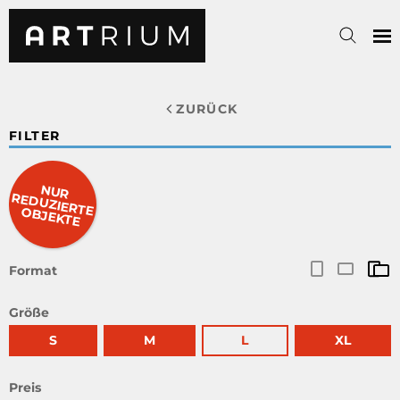
ZURÜCK
FILTER
NUR
RED
UZIERTE O
BJEKTE
Format
Größe
S
M
L
XL
Preis