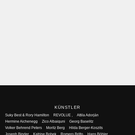
KÜNSTLER
Suky Best & Rory Hamilton
REVOLUE ,
Attila Adorján
Hermine Aichenegg
Zico Albaiquni
Georg Baselitz
Volker Behrend Peters
Moritz Berg
Hilda Berger-Koszits
Joseph Binder
Katrine Bobek
Romero Britto
Hans Böhler