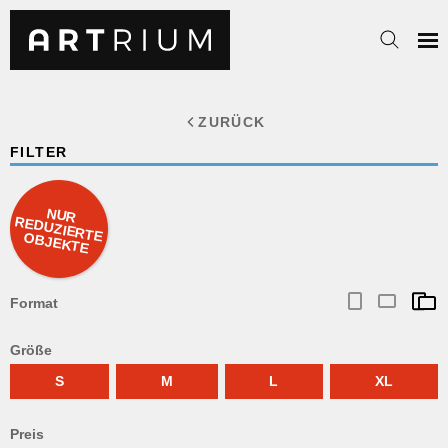
ZURÜCK
FILTER
NUR
REDUZIERTE OBJEKTE
Format
Größe
S
M
L
XL
Preis