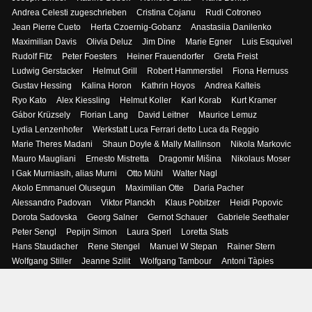
Andrea Celesti zugeschrieben
Cristina Cojanu
Rudi Cotroneo
Jean Pierre Cueto
Herta Czoernig-Gobanz
Anastasiia Danilenko
Maximilian Davis
Olivia Deluz
Jim Dine
Marie Egner
Luis Esquivel
Rudolf Fitz
Peter Foesters
Heiner Frauendorfer
Greta Freist
Ludwig Gerstacker
Helmut Grill
Robert Hammerstiel
Fiona Hernuss
Gustav Hessing
Kalina Horon
Kathrin Hoyos
Andrea Kalteis
Ryo Kato
Alex Kiessling
Helmut Koller
Karl Korab
Kurt Kramer
Gábor Krüzsely
Florian Lang
David Leitner
Maurice Lemuz
Lydia Lenzenhofer
Werkstatt Luca Ferrari detto Luca da Reggio
Marie Theres Madani
Shaun Doyle & Mally Mallinson
Nikola Markovic
Mauro Maugliani
Ernesto Mistretta
Dragomir Mišina
Nikolaus Moser
I Gak Murniasih, alias Murni
Otto Mühl
Walter Nagl
Akolo Emmanuel Olusegun
Maximilian Otte
Daria Pacher
Alessandro Padovan
Viktor Planckh
Klaus Pobitzer
Heidi Popovic
Dorota Sadovska
Georg Salner
Gernot Schauer
Gabriele Seethaler
Peter Sengl
Pepijn Simon
Laura Sperl
Loretta Stats
Hans Staudacher
Rene Stengel
Manuel W Stepan
Rainer Stern
Wolfgang Stiller
Jeanne Szilit
Wolfgang Tambour
Antoni Tàpies
Paul Thullie
Mao Tongqiang
Federico Vecchi
Federico Vecchi
Angelika Vormittag
Andy Warhol
Hannah Winkelbauer
Jessica Wood
Philips Wouwermann, Nachfolger
Pava Wülfert
Norris Yim