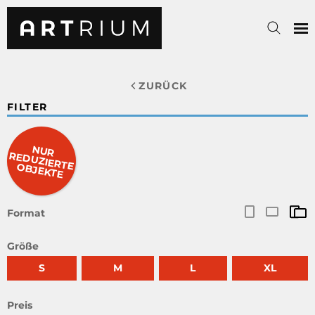
ZURÜCK
FILTER
NUR
RED
UZIERTE O
BJEKTE
Format
Größe
S
M
L
XL
Preis