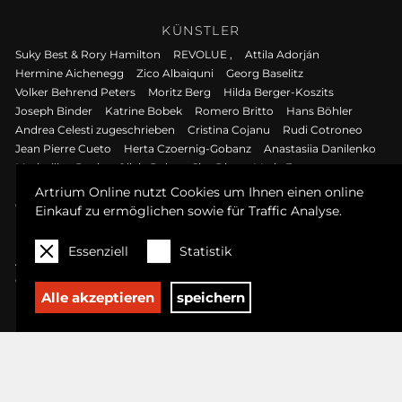
KÜNSTLER
Suky Best & Rory Hamilton
REVOLUE ,
Attila Adorján
Hermine Aichenegg
Zico Albaiquni
Georg Baselitz
Volker Behrend Peters
Moritz Berg
Hilda Berger-Koszits
Joseph Binder
Katrine Bobek
Romero Britto
Hans Böhler
Andrea Celesti zugeschrieben
Cristina Cojanu
Rudi Cotroneo
Jean Pierre Cueto
Herta Czoernig-Gobanz
Anastasiia Danilenko
Maximilian Davis
Olivia Deluz
Jim Dine
Marie Egner
Luis Esquivel
Rudolf Fitz
Peter Foesters
Heiner Frauendorfer
Artrium Online nutzt Cookies um Ihnen einen online
Greta Freist
Ludwig Gerstacker
Helmut Grill
Einkauf zu ermöglichen sowie für Traffic Analyse.
Robert Hammerstiel
Fiona Hernuss
Gustav Hessing
Kalina Horon
Kathrin Hoyos
Andrea Kalteis
Ryo Kato
Essenziell
Statistik
Alex Kiessling
Helmut Koller
Karl Korab
Kurt Kramer
Gábor Krüzsely
Florian Lang
David Leitner
Maurice Lemuz
Alle akzeptieren
speichern
Lydia Lenzenhofer
Werkstatt Luca Ferrari detto Luca da Reggio
Marie Theres Madani
Shaun Doyle & Mally Mallinson
Nikola Markovic
Mauro Maugliani
Ernesto Mistretta
Dragomir Mišina
Nikolaus Moser
I Gak Murniasih, alias Murni
Otto Mühl
Walter Nagl
Akolo Emmanuel Olusegun
Maximilian Otte
Daria Pacher
Alessandro Padovan