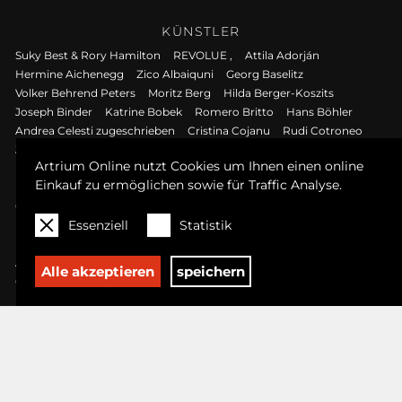
KÜNSTLER
Suky Best & Rory Hamilton
REVOLUE ,
Attila Adorján
Hermine Aichenegg
Zico Albaiquni
Georg Baselitz
Volker Behrend Peters
Moritz Berg
Hilda Berger-Koszits
Joseph Binder
Katrine Bobek
Romero Britto
Hans Böhler
Andrea Celesti zugeschrieben
Cristina Cojanu
Rudi Cotroneo
Jean Pierre Cueto
Herta Czoernig-Gobanz
Anastasiia Danilenko
Artrium Online nutzt Cookies um Ihnen einen online
Maximilian Davis
Olivia Deluz
Jim Dine
Marie Egner
Einkauf zu ermöglichen sowie für Traffic Analyse.
Luis Esquivel
Rudolf Fitz
Peter Foesters
Heiner Frauendorfer
Greta Freist
Ludwig Gerstacker
Helmut Grill
Essenziell
Statistik
Robert Hammerstiel
Fiona Hernuss
Gustav Hessing
Kalina Horon
Kathrin Hoyos
Andrea Kalteis
Ryo Kato
Alex Kiessling
Helmut Koller
Karl Korab
Kurt Kramer
Alle akzeptieren
speichern
Gábor Krüzsely
Florian Lang
David Leitner
Maurice Lemuz
Lydia Lenzenhofer
Werkstatt Luca Ferrari detto Luca da Reggio
Marie Theres Madani
Shaun Doyle & Mally Mallinson
Nikola Markovic
Mauro Maugliani
Ernesto Mistretta
Dragomir Mišina
Nikolaus Moser
I Gak Murniasih, alias Murni
Otto Mühl
Walter Nagl
Akolo Emmanuel Olusegun
Maximilian Otte
Daria Pacher
Alessandro Padovan