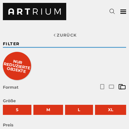
ZURÜCK
FILTER
NUR
RED
UZIERTE O
BJEKTE
Format
Größe
S
M
L
XL
Preis