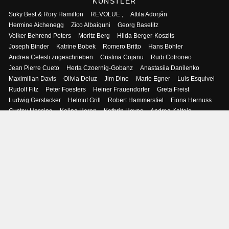
KÜNSTLER
Suky Best & Rory Hamilton
REVOLUE ,
Attila Adorján
Hermine Aichenegg
Zico Albaiquni
Georg Baselitz
Volker Behrend Peters
Moritz Berg
Hilda Berger-Koszits
Joseph Binder
Katrine Bobek
Romero Britto
Hans Böhler
Andrea Celesti zugeschrieben
Cristina Cojanu
Rudi Cotroneo
Jean Pierre Cueto
Herta Czoernig-Gobanz
Anastasiia Danilenko
Maximilian Davis
Olivia Deluz
Jim Dine
Marie Egner
Luis Esquivel
Rudolf Fitz
Peter Foesters
Heiner Frauendorfer
Greta Freist
Ludwig Gerstacker
Helmut Grill
Robert Hammerstiel
Fiona Hernuss
Gustav Hessing
Kalina Horon
Kathrin Hoyos
Andrea Kalteis
Ryo Kato
Alex Kiessling
Helmut Koller
Karl Korab
Kurt Kramer
Gábor Krüzsely
Florian Lang
David Leitner
Maurice Lemuz
Lydia Lenzenhofer
Werkstatt Luca Ferrari detto Luca da Reggio
Marie Theres Madani
Shaun Doyle & Mally Mallinson
Nikola Markovic
Mauro Maugliani
Ernesto Mistretta
Dragomir Mišina
Nikolaus Moser
I Gak Murniasih, alias Murni
Otto Mühl
Walter Nagl
Akolo Emmanuel Olusegun
Maximilian Otte
Daria Pacher
Alessandro Padovan
Viktor Planckh
Klaus Pobitzer
Heidi Popovic
Dorota Sadovska
Georg Salner
Gernot Schauer
Gabriele Seethaler
Peter Sengl
Pepijn Simon
Laura Sperl
Loretta Stats
Hans Staudacher
Rene Stengel
Manuel W Stepan
Rainer Stern