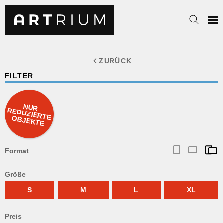
ZURÜCK
FILTER
NUR
REDUZIERTE OBJEKTE
Format
Größe
S
M
L
XL
Preis