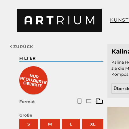
KUNS
ZURÜCK
Kalin
FILTER
Kalina Ho
sie die 
Komposit
NUR
RED
UZIERTE O
BJEKTE
Über d
Format
Größe
S
M
L
XL