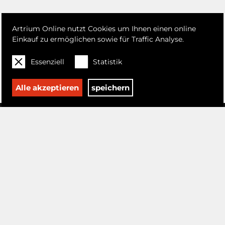
Artrium Online nutzt Cookies um Ihnen einen online
Einkauf zu ermöglichen sowie für Traffic Analyse.
Essenziell
Statistik
Alle akzeptieren
speichern
mine Aichenegg
Zico Albaiquni
Georg Baselitz
Volker Behrend Peters
 zugeschrieben
Cristina Cojanu
Rudi Cotroneo
Jean Pierre Cueto
He
itz
Peter Foesters
Heiner Frauendorfer
Greta Freist
Ludwig Gerstack
is
Ryo Kato
Alex Kiessling
Helmut Koller
Karl Korab
Kurt Kramer
etto Luca da Reggio
Marie Theres Madani
Shaun Doyle & Mally Mallinson
Otto Mühl
Walter Nagl
Akolo Emmanuel Olusegun
Maximilian Otte
er
Gernot Schauer
Gabriele Seethaler
Peter Sengl
Pepijn Simon
La
it
Wolfgang Tambour
Antoni Tàpies
Paul Thullie
Mao Tongqiang
F