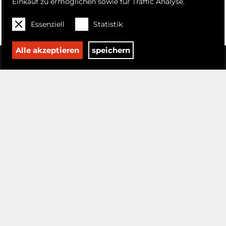
Einkauf zu ermöglichen sowie für Traffic Analyse.
Essenziell
Statistik
Alle akzeptieren
speichern
KÜNSTLER
Suky Best & Rory Hamilton
REVOLUE ,
Attila Adorján
Hermine Aichenegg
Zico Albaiquni
Georg Baselitz
Volker Behrend Peters
Moritz Berg
Hilda Berger-Koszits
Joseph Binder
Katrine Bobek
Romero Britto
Hans Böhler
Andrea Celesti zugeschrieben
Cristina Cojanu
Rudi Cotroneo
Jean Pierre Cueto
Herta Czoernig-Gobanz
Anastasiia Danilenko
Maximilian Davis
Olivia Deluz
Jim Dine
Marie Egner
Luis Esquivel
Rudolf Fitz
Peter Foesters
Heiner Frauendorfer
Greta Freist
Ludwig Gerstacker
Helmut Grill
Robert Hammerstiel
Fiona Hernuss
Gustav Hessing
Kalina Horon
Kathrin Hoyos
Andrea Kalteis
Ryo Kato
Alex Kiessling
Helmut Koller
Karl Korab
Kurt Kramer
Gábor Krüzsely
Florian Lang
David Leitner
Maurice Lemuz