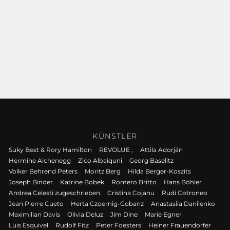
KÜNSTLER
Suky Best & Rory Hamilton
REVOLUE ,
Attila Adorján
Hermine Aichenegg
Zico Albaiquni
Georg Baselitz
Volker Behrend Peters
Moritz Berg
Hilda Berger-Koszits
Joseph Binder
Katrine Bobek
Romero Britto
Hans Böhler
Andrea Celesti zugeschrieben
Cristina Cojanu
Rudi Cotroneo
Jean Pierre Cueto
Herta Czoernig-Gobanz
Anastasiia Danilenko
Maximilian Davis
Olivia Deluz
Jim Dine
Marie Egner
Luis Esquivel
Rudolf Fitz
Peter Foesters
Heiner Frauendorfer