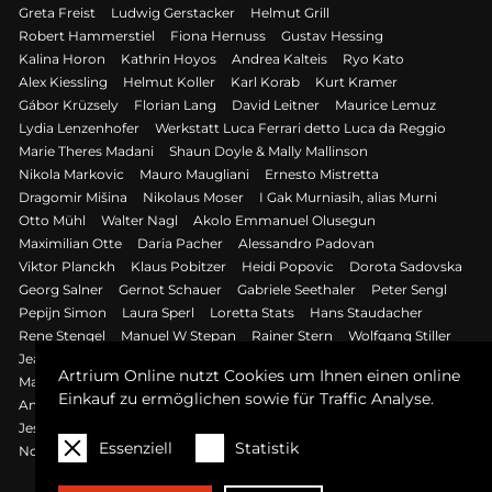
Greta Freist
Ludwig Gerstacker
Helmut Grill
Robert Hammerstiel
Fiona Hernuss
Gustav Hessing
Kalina Horon
Kathrin Hoyos
Andrea Kalteis
Ryo Kato
Alex Kiessling
Helmut Koller
Karl Korab
Kurt Kramer
Gábor Krüzsely
Florian Lang
David Leitner
Maurice Lemuz
Lydia Lenzenhofer
Werkstatt Luca Ferrari detto Luca da Reggio
Marie Theres Madani
Shaun Doyle & Mally Mallinson
Nikola Markovic
Mauro Maugliani
Ernesto Mistretta
Dragomir Mišina
Nikolaus Moser
I Gak Murniasih, alias Murni
Otto Mühl
Walter Nagl
Akolo Emmanuel Olusegun
Maximilian Otte
Daria Pacher
Alessandro Padovan
Viktor Planckh
Klaus Pobitzer
Heidi Popovic
Dorota Sadovska
Georg Salner
Gernot Schauer
Gabriele Seethaler
Peter Sengl
Pepijn Simon
Laura Sperl
Loretta Stats
Hans Staudacher
Rene Stengel
Manuel W Stepan
Rainer Stern
Wolfgang Stiller
Jeanne Szilit
Wolfgang Tambour
Antoni Tàpies
Paul Thullie
Artrium Online nutzt Cookies um Ihnen einen online
Mao Tongqiang
Federico Vecchi
Federico Vecchi
Einkauf zu ermöglichen sowie für Traffic Analyse.
Angelika Vormittag
Andy Warhol
Hannah Winkelbauer
Jessica Wood
Philips Wouwermann, Nachfolger
Pava Wülfert
Essenziell
Statistik
Norris Yim