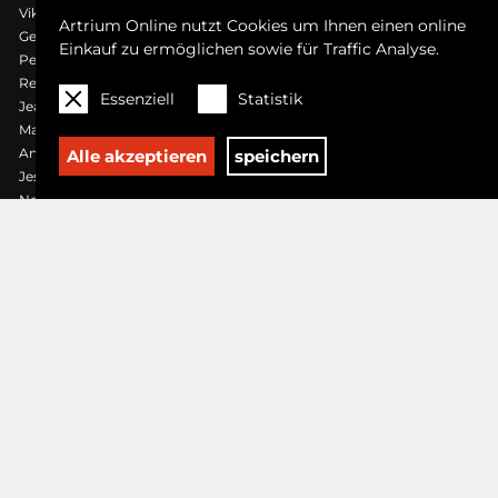
Viktor Planckh
Klaus Pobitzer
Heidi Popovic
Dorota Sadovska
Artrium Online nutzt Cookies um Ihnen einen online
Georg Salner
Gernot Schauer
Gabriele Seethaler
Peter Sengl
Einkauf zu ermöglichen sowie für Traffic Analyse.
Pepijn Simon
Laura Sperl
Loretta Stats
Hans Staudacher
Rene Stengel
Manuel W Stepan
Rainer Stern
Wolfgang Stiller
Essenziell
Statistik
Jeanne Szilit
Wolfgang Tambour
Antoni Tàpies
Paul Thullie
Mao Tongqiang
Federico Vecchi
Federico Vecchi
Angelika Vormittag
Andy Warhol
Hannah Winkelbauer
Alle akzeptieren
speichern
Jessica Wood
Philips Wouwermann, Nachfolger
Pava Wülfert
Norris Yim
ENTDECKEN
Kunstwerke
Künstler
TOP KATEGORIEN
Gemälde
Zeichnungen
Grafik