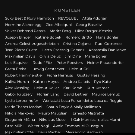
KÜNSTLER
Suky Best & Rory Hamilton
REVOLUE ,
Attila Adorján
Hermine Aichenegg
Zico Albaiquni
Georg Baselitz
Volker Behrend Peters
Moritz Berg
Hilda Berger-Koszits
Joseph Binder
Katrine Bobek
Romero Britto
Hans Böhler
Andrea Celesti zugeschrieben
Cristina Cojanu
Rudi Cotroneo
Jean Pierre Cueto
Herta Czoernig-Gobanz
Anastasiia Danilenko
Maximilian Davis
Olivia Deluz
Jim Dine
Marie Egner
Luis Esquivel
Rudolf Fitz
Peter Foesters
Heiner Frauendorfer
Greta Freist
Ludwig Gerstacker
Helmut Grill
Robert Hammerstiel
Fiona Hernuss
Gustav Hessing
Kalina Horon
Kathrin Hoyos
Andrea Kalteis
Ryo Kato
Alex Kiessling
Helmut Koller
Karl Korab
Kurt Kramer
Gábor Krüzsely
Florian Lang
David Leitner
Maurice Lemuz
Lydia Lenzenhofer
Werkstatt Luca Ferrari detto Luca da Reggio
Marie Theres Madani
Shaun Doyle & Mally Mallinson
Nikola Markovic
Mauro Maugliani
Ernesto Mistretta
Dragomir Mišina
Nikolaus Moser
I Gak Murniasih, alias Murni
Otto Mühl
Walter Nagl
Akolo Emmanuel Olusegun
Maximilian Otte
Daria Pacher
Alessandro Padovan