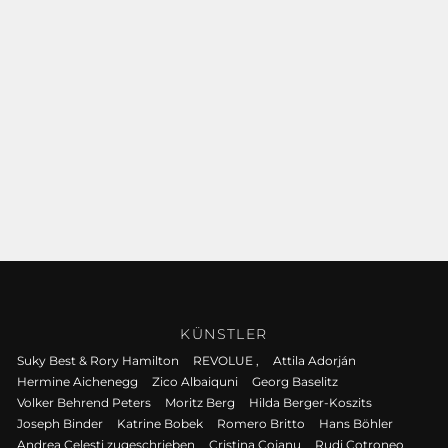
KÜNSTLER
Suky Best & Rory Hamilton
REVOLUE ,
Attila Adorján
Hermine Aichenegg
Zico Albaiquni
Georg Baselitz
Volker Behrend Peters
Moritz Berg
Hilda Berger-Koszits
Joseph Binder
Katrine Bobek
Romero Britto
Hans Böhler
Andrea Celesti zugeschrieben
Cristina Cojanu
Rudi Cotroneo