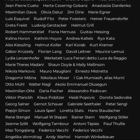
Jean Pierre Cueto
Herta Czoernig-Gobanz
Anastasiia Danilenko
Maximilian Davis
Olivia Deluz
Jim Dine
Marie Egner
Luis Esquivel
Rudolf Fitz
Peter Foesters
Heiner Frauendorfer
Greta Freist
Ludwig Gerstacker
Helmut Grill
Robert Hammerstiel
Fiona Hernuss
Gustav Hessing
Kalina Horon
Kathrin Hoyos
Andrea Kalteis
Ryo Kato
Alex Kiessling
Helmut Koller
Karl Korab
Kurt Kramer
Gábor Krüzsely
Florian Lang
David Leitner
Maurice Lemuz
Lydia Lenzenhofer
Werkstatt Luca Ferrari detto Luca da Reggio
Marie Theres Madani
Shaun Doyle & Mally Mallinson
Nikola Markovic
Mauro Maugliani
Ernesto Mistretta
Dragomir Mišina
Nikolaus Moser
I Gak Murniasih, alias Murni
Otto Mühl
Walter Nagl
Akolo Emmanuel Olusegun
Maximilian Otte
Daria Pacher
Alessandro Padovan
Viktor Planckh
Klaus Pobitzer
Heidi Popovic
Dorota Sadovska
Georg Salner
Gernot Schauer
Gabriele Seethaler
Peter Sengl
Pepijn Simon
Laura Sperl
Loretta Stats
Hans Staudacher
Rene Stengel
Manuel W Stepan
Rainer Stern
Wolfgang Stiller
Jeanne Szilit
Wolfgang Tambour
Antoni Tàpies
Paul Thullie
Mao Tongqiang
Federico Vecchi
Federico Vecchi
Angelika Vormittag
Andy Warhol
Hannah Winkelbauer