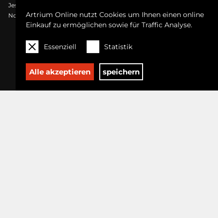
Jessica Wood
Philips Wouwermann, Nachfolger
Pava Wülfert
Artrium Online nutzt Cookies um Ihnen einen online
Norris Yim
Einkauf zu ermöglichen sowie für Traffic Analyse.
Essenziell
Statistik
ENTDECKEN
Alle akzeptieren
speichern
Kunstwerke
Künstler
TOP KATEGORIEN
Gemälde
Zeichnungen
Grafik
Fotografie
Skulptur
ÜBER UNS
So geht's
Versand & Rückgabe
Kontakt