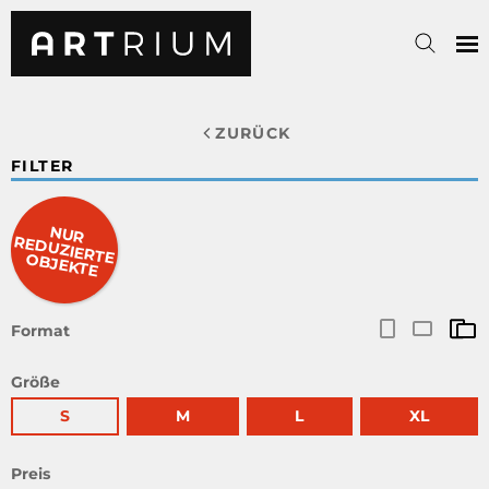
ZURÜCK
FILTER
NUR
RED
UZIERTE O
BJEKTE
Format
Größe
S
M
L
XL
Preis