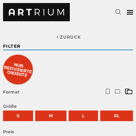
ZURÜCK
FILTER
NUR
RED
UZIERTE O
BJEKTE
Format
Größe
S
M
L
XL
Preis