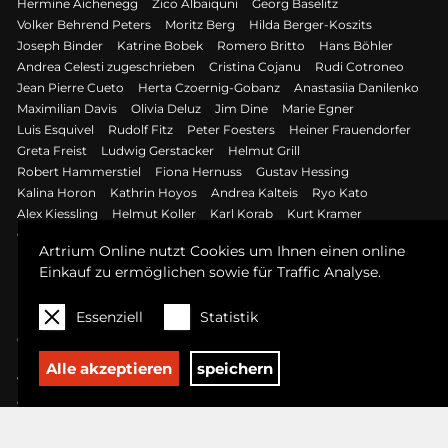
Hermine Aichenegg
Zico Albaiquni
Georg Baselitz
Volker Behrend Peters
Moritz Berg
Hilda Berger-Koszits
Joseph Binder
Katrine Bobek
Romero Britto
Hans Böhler
Andrea Celesti zugeschrieben
Cristina Cojanu
Rudi Cotroneo
Jean Pierre Cueto
Herta Czoernig-Gobanz
Anastasiia Danilenko
Maximilian Davis
Olivia Deluz
Jim Dine
Marie Egner
Luis Esquivel
Rudolf Fitz
Peter Foesters
Heiner Frauendorfer
Greta Freist
Ludwig Gerstacker
Helmut Grill
Robert Hammerstiel
Fiona Hernuss
Gustav Hessing
Kalina Horon
Kathrin Hoyos
Andrea Kalteis
Ryo Kato
Alex Kiessling
Helmut Koller
Karl Korab
Kurt Kramer
Gábor Krüzsely
Florian Lang
David Leitner
Maurice Lemuz
Artrium Online nutzt Cookies um Ihnen einen online
Lydia Lenzenhofer
Werkstatt Luca Ferrari detto Luca da Reggio
Einkauf zu ermöglichen sowie für Traffic Analyse.
Marie Theres Madani
Shaun Doyle & Mally Mallinson
Nikola Markovic
Mauro Maugliani
Ernesto Mistretta
Essenziell
Statistik
Dragomir Mišina
Nikolaus Moser
I Gak Murniasih, alias Murni
Otto Mühl
Walter Nagl
Akolo Emmanuel Olusegun
Maximilian Otte
Daria Pacher
Alessandro Padovan
Alle akzeptieren
speichern
Viktor Planckh
Klaus Pobitzer
Heidi Popovic
Dorota Sadovska
Georg Salner
Gernot Schauer
Gabriele Seethaler
Peter Sengl
Pepijn Simon
Laura Sperl
Loretta Stats
Hans Staudacher
Rene Stengel
Manuel W Stepan
Rainer Stern
Wolfgang Stiller