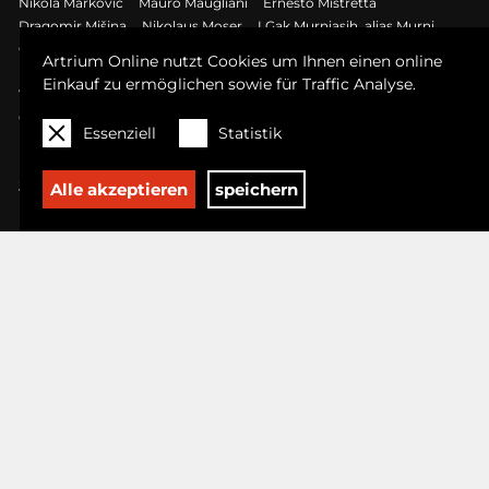
Nikola Markovic
Mauro Maugliani
Ernesto Mistretta
Dragomir Mišina
Nikolaus Moser
I Gak Murniasih, alias Murni
Otto Mühl
Walter Nagl
Akolo Emmanuel Olusegun
Artrium Online nutzt Cookies um Ihnen einen online
Maximilian Otte
Daria Pacher
Alessandro Padovan
Einkauf zu ermöglichen sowie für Traffic Analyse.
Viktor Planckh
Klaus Pobitzer
Heidi Popovic
Dorota Sadovska
Georg Salner
Gernot Schauer
Gabriele Seethaler
Peter Sengl
Essenziell
Statistik
Pepijn Simon
Laura Sperl
Loretta Stats
Hans Staudacher
Rene Stengel
Manuel W Stepan
Rainer Stern
Wolfgang Stiller
Jeanne Szilit
Wolfgang Tambour
Antoni Tàpies
Paul Thullie
Alle akzeptieren
speichern
Mao Tongqiang
Federico Vecchi
Federico Vecchi
Angelika Vormittag
Andy Warhol
Hannah Winkelbauer
Jessica Wood
Philips Wouwermann, Nachfolger
Pava Wülfert
Norris Yim
ENTDECKEN
Kunstwerke
Künstler