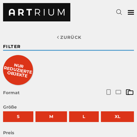
ZURÜCK
FILTER
NUR
RED
UZIERTE O
BJEKTE
Format
Größe
S
M
L
XL
Preis