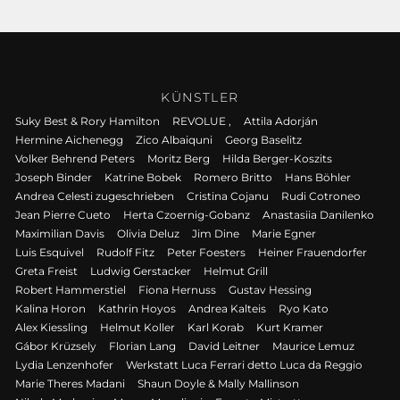
KÜNSTLER
Suky Best & Rory Hamilton
REVOLUE ,
Attila Adorján
Hermine Aichenegg
Zico Albaiquni
Georg Baselitz
Volker Behrend Peters
Moritz Berg
Hilda Berger-Koszits
Joseph Binder
Katrine Bobek
Romero Britto
Hans Böhler
Andrea Celesti zugeschrieben
Cristina Cojanu
Rudi Cotroneo
Jean Pierre Cueto
Herta Czoernig-Gobanz
Anastasiia Danilenko
Maximilian Davis
Olivia Deluz
Jim Dine
Marie Egner
Luis Esquivel
Rudolf Fitz
Peter Foesters
Heiner Frauendorfer
Greta Freist
Ludwig Gerstacker
Helmut Grill
Robert Hammerstiel
Fiona Hernuss
Gustav Hessing
Kalina Horon
Kathrin Hoyos
Andrea Kalteis
Ryo Kato
Alex Kiessling
Helmut Koller
Karl Korab
Kurt Kramer
Gábor Krüzsely
Florian Lang
David Leitner
Maurice Lemuz
Lydia Lenzenhofer
Werkstatt Luca Ferrari detto Luca da Reggio
Marie Theres Madani
Shaun Doyle & Mally Mallinson