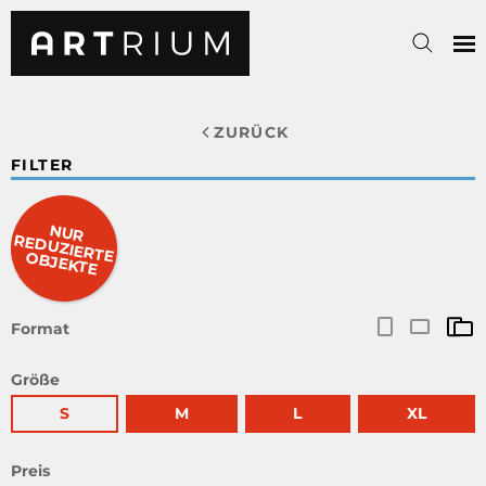
ZURÜCK
FILTER
NUR
RED
UZIERTE O
BJEKTE
Format
Größe
S
M
L
XL
Preis